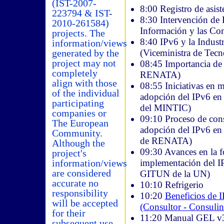
(IST-2007-
8:00 Registro de asist
223794 & IST-
8:30 Intervención de 
2010-261584)
Información y las Co
projects. The
8:40 IPv6 y la Indust
information/views
(Viceministra de Tecn
generated by the
project may not
08:45 Importancia de
completely
RENATA)
align with those
08:55 Iniciativas en m
of the individual
adopción del IPv6 en
participating
del MINTIC)
companies or
09:10 Proceso de cons
The European
adopción del IPv6 en
Community.
de RENATA)
Although the
09:30 Avances en la fo
project's
implementación del I
information/views
are considered
GITUN de la UN)
accurate no
10:10 Refrigerio
responsibility
10:20
Beneficios de I
will be accepted
(Consultor - Consul
for their
11:20 Manual GEL v3
subsequent use.