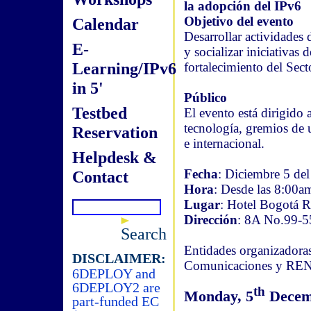
la adopción del IPv6
Objetivo del evento
Calendar
Desarrollar actividades
E-
y socializar iniciativas 
Learning/IPv6
fortalecimiento del Sect
in 5'
Público
Testbed
El evento está dirigido 
tecnología, gremios de 
Reservation
e internacional.
Helpdesk &
Fecha
: Diciembre 5 de
Contact
Hora
: Desde las 8:00a
Lugar
: Hotel Bogotá R
Dirección
: 8A No.99-5
Search
Entidades organizadoras
DISCLAIMER:
Comunicaciones y RE
6DEPLOY and
6DEPLOY2 are
th
Monday, 5
Decemb
part-funded EC